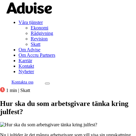
Våra tjänster
Ekonomi
Rådgivning
Revision
Skatt
Om Advise
Om Accru Partners
Karriär
Kontakt
Nyheter
Kontakta oss
1 min
|
Skatt
Hur ska du som arbetsgivare tänka kring
julfest?
Nu i jultider är det många arbetsgivare som vill visa sin uppskattning