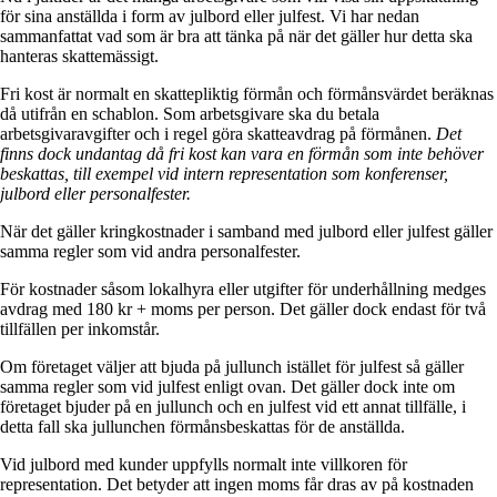
för sina anställda i form av julbord eller julfest. Vi har nedan
sammanfattat vad som är bra att tänka på när det gäller hur detta ska
hanteras skattemässigt.
Fri kost är normalt en skattepliktig förmån och förmånsvärdet beräknas
då utifrån en schablon. Som arbetsgivare ska du betala
arbetsgivaravgifter och i regel göra skatteavdrag på förmånen.
Det
finns dock undantag då fri kost kan vara en förmån som inte behöver
beskattas, till exempel vid intern representation som konferenser,
julbord eller personalfester.
När det gäller kringkostnader i samband med julbord eller julfest gäller
samma regler som vid andra personalfester.
För kostnader såsom lokalhyra eller utgifter för underhållning medges
avdrag med 180 kr + moms per person. Det gäller dock endast för två
tillfällen per inkomstår.
Om företaget väljer att bjuda på jullunch istället för julfest så gäller
samma regler som vid julfest enligt ovan. Det gäller dock inte om
företaget bjuder på en jullunch och en julfest vid ett annat tillfälle, i
detta fall ska jullunchen förmånsbeskattas för de anställda.
Vid julbord med kunder uppfylls normalt inte villkoren för
representation. Det betyder att ingen moms får dras av på kostnaden