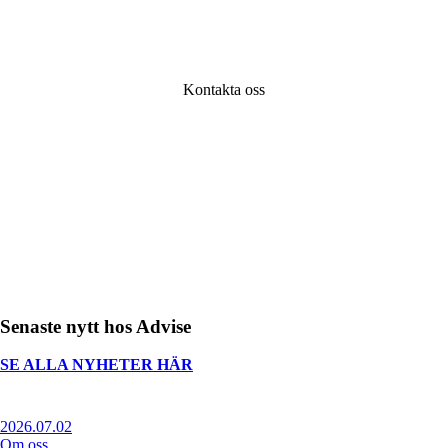
lyssna på vad din utmaning är. Tillsammans hittar
väg framåt!
Kontakta oss
Senaste nytt hos Advise
SE ALLA NYHETER HÄR
2026.07.02
Om oss