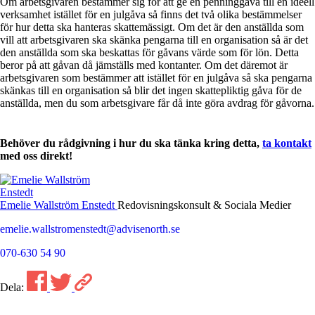
Om arbetsgivaren bestämmer sig för att ge en penninggåva till en ideell
verksamhet istället för en julgåva så finns det två olika bestämmelser
för hur detta ska hanteras skattemässigt. Om det är den anställda som
vill att arbetsgivaren ska skänka pengarna till en organisation så är det
den anställda som ska beskattas för gåvans värde som för lön. Detta
beror på att gåvan då jämställs med kontanter. Om det däremot är
arbetsgivaren som bestämmer att istället för en julgåva så ska pengarna
skänkas till en organisation så blir det ingen skattepliktig gåva för de
anställda, men du som arbetsgivare får då inte göra avdrag för gåvorna.
Behöver du rådgivning i hur du ska tänka kring detta,
ta kontakt
med oss direkt!
Emelie Wallström Enstedt
Redovisningskonsult & Sociala Medier
emelie.wallstromenstedt@advisenorth.se
070-630 54 90
Dela: