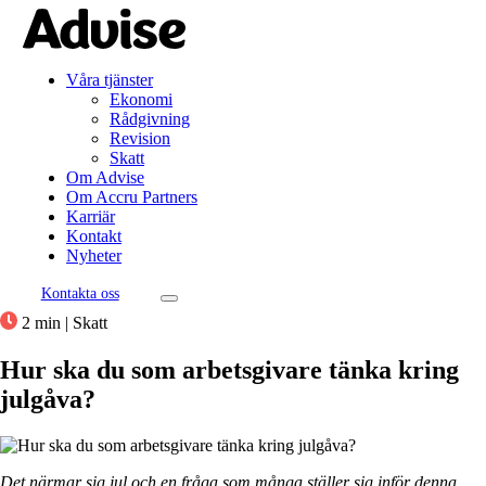
Våra tjänster
Ekonomi
Rådgivning
Revision
Skatt
Om Advise
Om Accru Partners
Karriär
Kontakt
Nyheter
Kontakta oss
2 min
|
Skatt
Hur ska du som arbetsgivare tänka kring
julgåva?
Det närmar sig jul och en fråga som många ställer sig inför denna