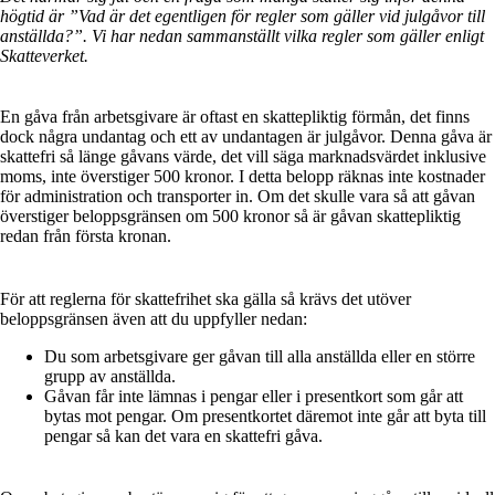
högtid är ”Vad är det egentligen för regler som gäller vid julgåvor till
anställda?”. Vi har nedan sammanställt vilka regler som gäller enligt
Skatteverket.
En gåva från arbetsgivare är oftast en skattepliktig förmån, det finns
dock några undantag och ett av undantagen är julgåvor. Denna gåva är
skattefri så länge gåvans värde, det vill säga marknadsvärdet inklusive
moms, inte överstiger 500 kronor. I detta belopp räknas inte kostnader
för administration och transporter in. Om det skulle vara så att gåvan
överstiger beloppsgränsen om 500 kronor så är gåvan skattepliktig
redan från första kronan.
För att reglerna för skattefrihet ska gälla så krävs det utöver
beloppsgränsen även att du uppfyller nedan:
Du som arbetsgivare ger gåvan till alla anställda eller en större
grupp av anställda.
Gåvan får inte lämnas i pengar eller i presentkort som går att
bytas mot pengar. Om presentkortet däremot inte går att byta till
pengar så kan det vara en skattefri gåva.