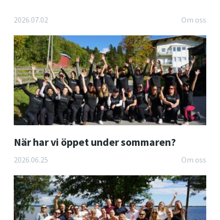
2026.07.02
Om oss
När har vi öppet under sommaren?
2026.06.25
Om oss