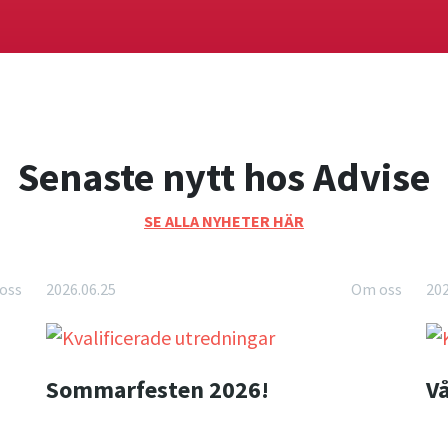
Senaste nytt hos Advise
SE ALLA NYHETER HÄR
oss
2026.06.25
Om oss
202
Sommarfesten 2026!
V