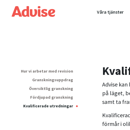
Våra tjänster
Kvali
Hur vi arbetar med revision
Granskningsuppdrag
Advise kan 
Översiktlig granskning
på läget, b
Fördjupad granskning
samt ta fra
Kvalificerade utredningar
Kvalificera
förmår i ol