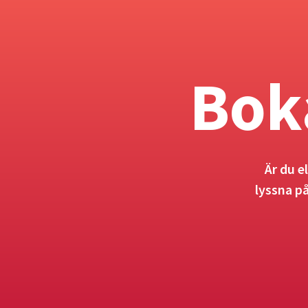
Bok
Är du e
lyssna p