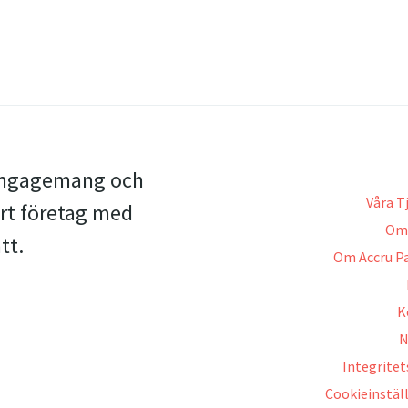
 engagemang och
Våra T
 ert företag med
Om 
tt.
Om Accru P
K
N
Integritet
Cookieinstäl