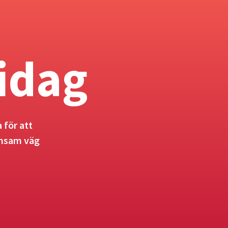
idag
 för att
ensam väg