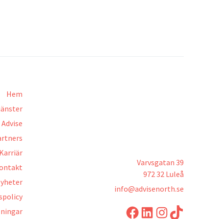
Hem
jänster
Advise
artners
Karriär
Varvsgatan 39
ontakt
972 32 Luleå
yheter
info@advisenorth.se
spolicy
LinkedIn
Instagram
TikTok
lningar