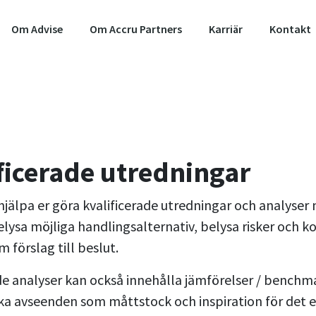
Om Advise
Om Accru Partners
Karriär
Kontakt
ficerade utredningar
hjälpa er göra kvalificerade utredningar och analyser 
elysa möjliga handlingsalternativ, belysa risker och 
m förslag till beslut.
de analyser kan också innehålla jämförelser / bench
ika avseenden som måttstock och inspiration för det 