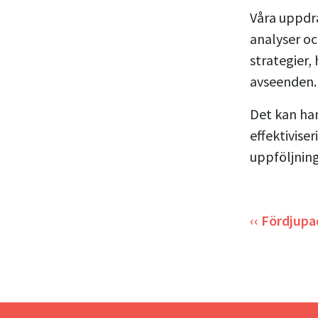
Våra uppdr
analyser oc
strategier,
avseenden
Det kan han
effektivise
uppföljnin
‹‹ Fördjup