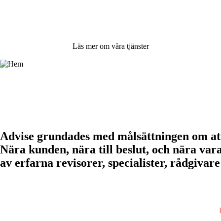
Norrbotten men även övriga Sverige.
Advise – en del av
Accru Partners
.
Läs mer om våra tjänster
Vilka vi är och hur vi jobbar ››
Advise grundades med målsättningen om att
Nära kunden, nära till beslut, och nära var
av erfarna revisorer, specialister, rådgiva