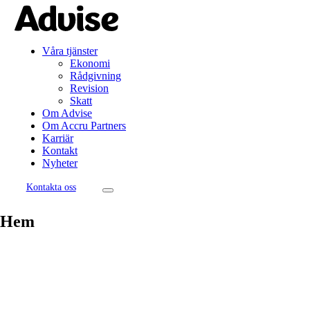
Våra tjänster
Ekonomi
Rådgivning
Revision
Skatt
Om Advise
Om Accru Partners
Karriär
Kontakt
Nyheter
Kontakta oss
Hem
Goda råd är nära
Advise är en personligare fullservicebyrå som arbetar med tjänster
inom rådgivning, revision, ekonomi och skatt. Tack vare hög kunskap,
kapacitet och leveranssäkerhet har vi fått förtroendet från kunder i hela