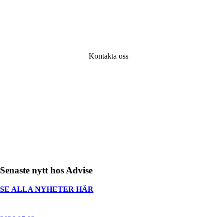
Är du eller ditt företag i behov av rådgivning? Vi tr
lyssna på vad din utmaning är. Tillsammans hittar
väg framåt!
Kontakta oss
Senaste nytt hos Advise
SE ALLA NYHETER HÄR