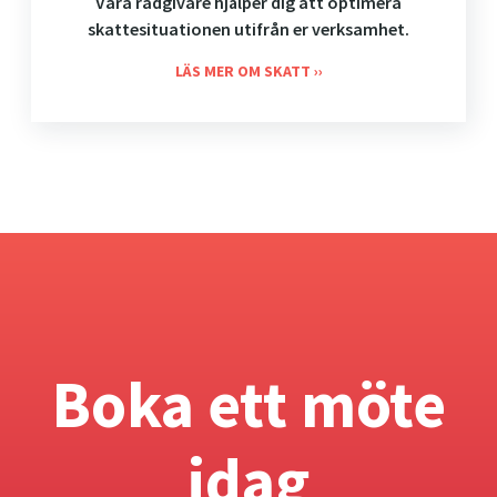
Våra rådgivare hjälper dig att optimera
skattesituationen utifrån er verksamhet.
LÄS MER OM SKATT
Boka ett möte
idag