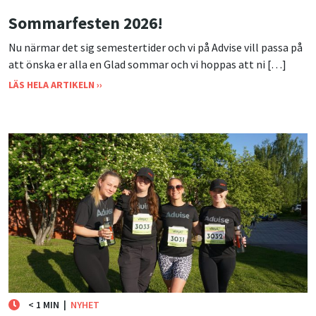
Sommarfesten 2026!
Nu närmar det sig semestertider och vi på Advise vill passa på
att önska er alla en Glad sommar och vi hoppas att ni […]
LÄS HELA ARTIKELN ››
< 1 MIN
|
NYHET