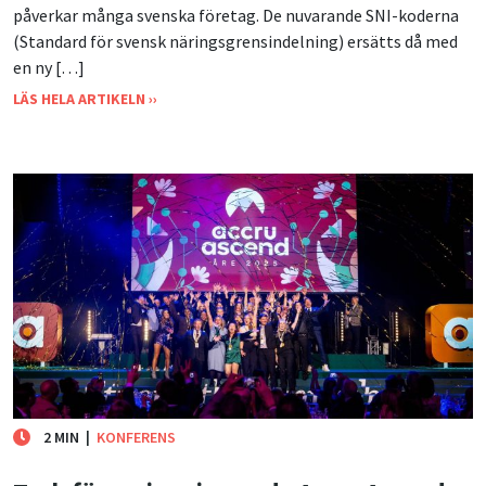
påverkar många svenska företag. De nuvarande SNI-koderna
(Standard för svensk näringsgrensindelning) ersätts då med
en ny […]
LÄS HELA ARTIKELN ››
2 MIN
|
KONFERENS