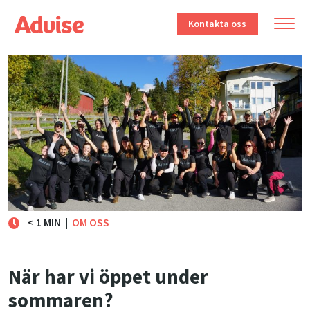
Kontakta oss
< 1 MIN
|
OM OSS
När har vi öppet under
sommaren?