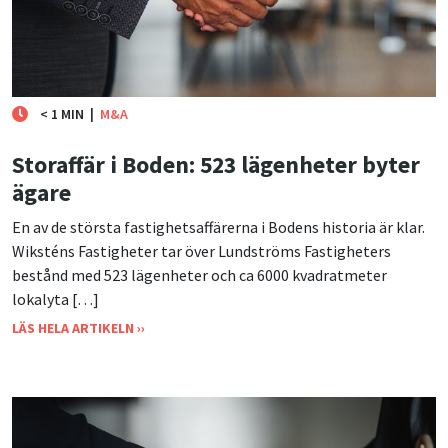
< 1 MIN
|
M&A
Storaffär i Boden: 523 lägenheter byter
ägare
En av de största fastighetsaffärerna i Bodens historia är klar.
Wiksténs Fastigheter tar över Lundströms Fastigheters
bestånd med 523 lägenheter och ca 6000 kvadratmeter
lokalyta […]
LÄS HELA ARTIKELN ››