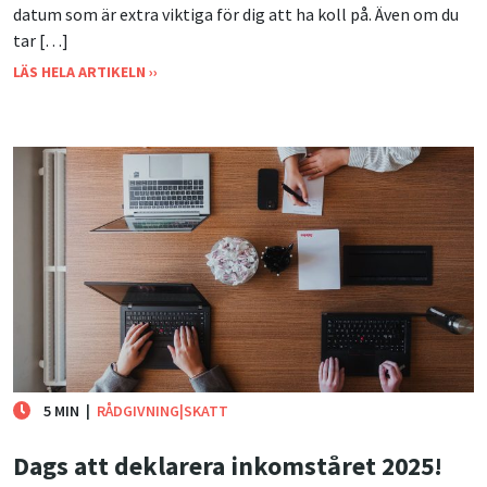
datum som är extra viktiga för dig att ha koll på. Även om du
tar […]
LÄS HELA ARTIKELN ››
5 MIN
|
RÅDGIVNING|SKATT
Dags att deklarera inkomståret 2025!