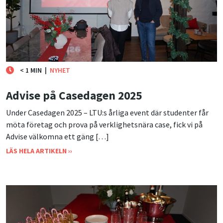
< 1 MIN
|
NYHET
Advise på Casedagen 2025
Under Casedagen 2025 – LTU:s årliga event där studenter får
möta företag och prova på verklighetsnära case, fick vi på
Advise välkomna ett gäng […]
LÄS HELA ARTIKELN ››