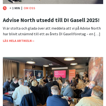
< 1 MIN
|
OM OSS
Advise North utsedd till DI Gasell 2025!
Vi är stolta och glada över att meddela att vi på Advise North
har blivit utnämnd till ett av årets DI Gasellföretag – en […]
LÄS HELA ARTIKELN ››