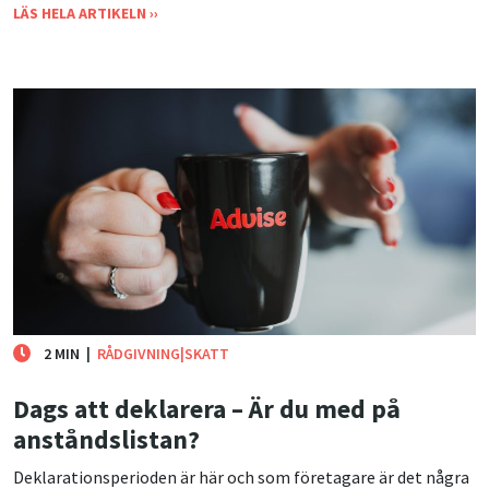
LÄS HELA ARTIKELN ››
2 MIN
|
RÅDGIVNING|SKATT
Dags att deklarera – Är du med på
anståndslistan?
Deklarationsperioden är här och som företagare är det några