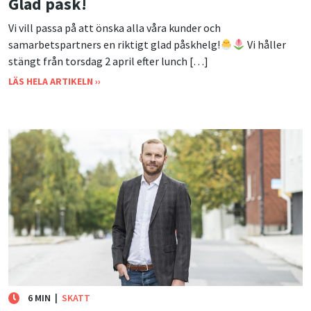
Glad påsk!
Vi vill passa på att önska alla våra kunder och
samarbetspartners en riktigt glad påskhelg!
Vi håller
stängt från torsdag 2 april efter lunch […]
LÄS HELA ARTIKELN ››
6 MIN
|
SKATT