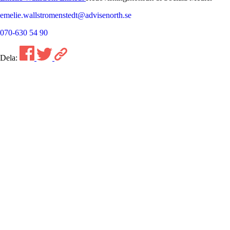
emelie.wallstromenstedt@advisenorth.se
070-630 54 90
Dela:
Boka ett möte