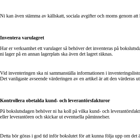
Ni kan även stämma av källskatt, sociala avgifter och moms genom att k
Inventera varulagret
Har er verksamhet ett varulager så behöver det inventeras på bokslutsdag
ni lager på en annan lagerplats ska även det lagret räknas.
Vid inventeringen ska ni sammanställa informationen i inventeringslistor.
Det vanligaste avseende värderingen av en artikel är att den värderas uti
Kontrollera obetalda kund- och leverantörsfakturor
På bokslutsdagen behöver ni ha koll på vilka kund- och leverantörsfakt
eller leverantören och skickar ut eventuella påminnelser.
Detta bör göras i god tid inför bokslutet för att kunna följa upp om det 