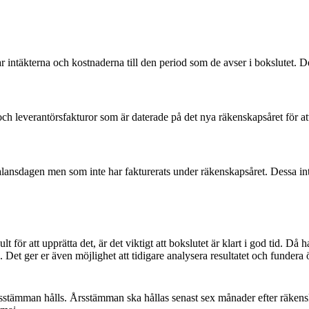
 intäkterna och kostnaderna till den period som de avser i bokslutet. Det
h leverantörsfakturor som är daterade på det nya räkenskapsåret för att 
lansdagen men som inte har fakturerats under räkenskapsåret. Dessa intä
t för att upprätta det, är det viktigt att bokslutet är klart i god tid. Då h
Det ger er även möjlighet att tidigare analysera resultatet och fundera 
rsstämman hålls. Årsstämman ska hållas senast sex månader efter räkenska