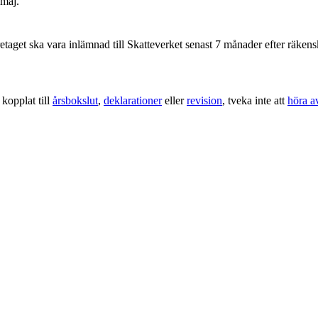
 maj.
retaget ska vara inlämnad till Skatteverket senast 7 månader efter räken
kopplat till
årsbokslut
,
deklarationer
eller
revision
, tveka inte att
höra a