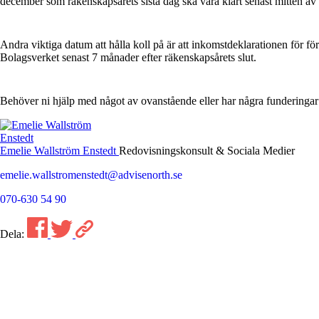
december som räkenskapsårets sista dag ska vara klart senast mitten av
Andra viktiga datum att hålla koll på är att inkomstdeklarationen för fö
Bolagsverket senast 7 månader efter räkenskapsårets slut.
Behöver ni hjälp med något av ovanstående eller har några funderingar 
Emelie Wallström Enstedt
Redovisningskonsult & Sociala Medier
emelie.wallstromenstedt@advisenorth.se
070-630 54 90
Dela: