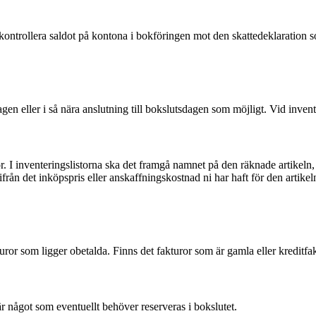
ontrollera saldot på kontona i bokföringen mot den skattedeklaration s
en eller i så nära anslutning till bokslutsdagen som möjligt. Vid invente
 I inventeringslistorna ska det framgå namnet på den räknade artikeln, hur
från det inköpspris eller anskaffningskostnad ni har haft för den artikel
uror som ligger obetalda. Finns det fakturor som är gamla eller kredit
är något som eventuellt behöver reserveras i bokslutet.