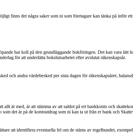
 möjligt finns det några saker som ni som företagare kan tänka på inför et
 löpande har koll på den grundläggande bokföringen. Det kan vara lätt hänt
nderlag för att underlätta bokslutsarbetet efter avslutat räkenskapsår.
esked och andra värdebesked per sista dagen för räkenskapsåret, balansd
h att allt är med, är att stämma av att saldot på ert bankkonto och skat
do som det är på de kontoutdrag som ni kan ta ut från er bank och Skatt
ättare att identifiera eventuella fel om de stäms av regelbundet, exempe