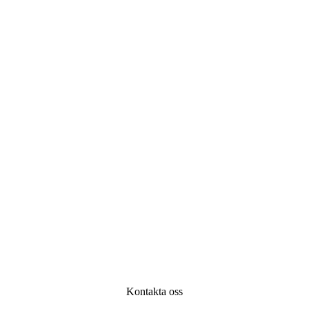
öte idag
er ditt företag i behov av rådgivning? Vi träffas gärn
å vad din utmaning är. Tillsammans hittar vi en ge
åt!
Kontakta oss