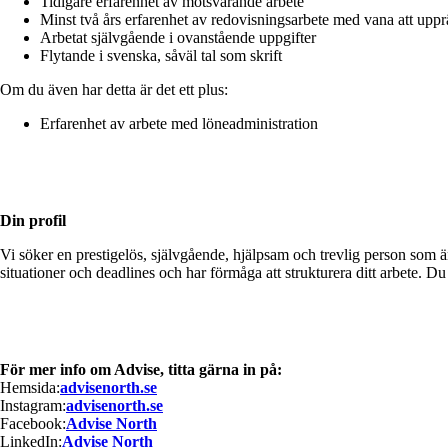
Tidigare erfarenhet av motsvarande arbete
Minst två års erfarenhet av redovisningsarbete med vana att uppr
Arbetat självgående i ovanstående uppgifter
Flytande i svenska, såväl tal som skrift
Om du även har detta är det ett plus:
Erfarenhet av arbete med löneadministration
Din profil
Vi söker en prestigelös, självgående, hjälpsam och trevlig person som är
situationer och deadlines och har förmåga att strukturera ditt arbete. Du 
För mer info om Advise, titta gärna in på:
Hemsida:
advisenorth.se
Instagram:
advisenorth.se
Facebook:
Advise North
LinkedIn:
Advise North