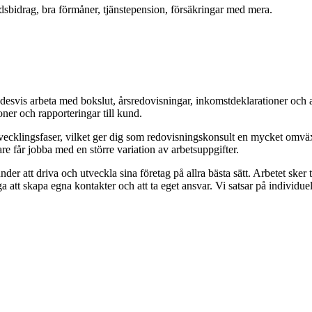
årdsbidrag, bra förmåner, tjänstepension, försäkringar med mera.
desvis arbeta med bokslut, årsredovisningar, inkomstdeklarationer och 
er och rapporteringar till kund.
cklingsfaser, vilket ger dig som redovisningskonsult en mycket omväxla
 får jobba med en större variation av arbetsuppgifter.
nder att driva och utveckla sina företag på allra bästa sätt. Arbetet ske
 att skapa egna kontakter och att ta eget ansvar. Vi satsar på individue