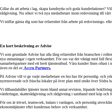
Gillar du att arbeta i lag, skapa kundnytta och goda kundrelationer? V
rådgivning. Nu söker vi två nya medarbetare inom redovisning till vårt 
Vi träffar gärna dig som har erfarenhet från arbete på redovisnings- elle
En kort beskrivning av Advise
Vi som grundade Advise har alla lång erfarenhet från branschen i rollen
nya utmaningar i egen verksamhet. För oss var det viktigt med full flex
samarbetspartner med ett brett tjänsteutbud. Våra kunder finns oftast i 
även en del av
Accru Partners.
På Advise vill vi ge varje medarbetare en bra bas för personlig- och yrkesm
nyrenoverade och fräscha lokaler på övre plan med utsikt över Södra 
Vi tillhandahåller tjänster inom bland annat revision, löpande bokföring,
värderingar, skatterådgivning och rådgivning i samband med köp och f
För oss är trivsel, teamwork, balans i vardagen, och personlig utveckling
ekonomitjänster efter kundernas behov och verksamhet.