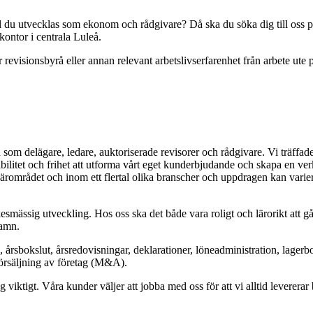
ill du utvecklas som ekonom och rådgivare? Då ska du söka dig till oss 
kontor i centrala Luleå.
r revisionsbyrå eller annan relevant arbetslivserfarenhet från arbete ute 
 som delägare, ledare, auktoriserade revisorer och rådgivare. Vi träffad
ibilitet och frihet att utforma vårt eget kunderbjudande och skapa en v
närområdet och inom ett flertal olika branscher och uppdragen kan variera
ässig utveckling. Hos oss ska det både vara roligt och lärorikt att gå till
hamn.
 årsbokslut, årsredovisningar, deklarationer, löneadministration, lagerbo
örsäljning av företag (M&A).
 viktigt. Våra kunder väljer att jobba med oss för att vi alltid levererar