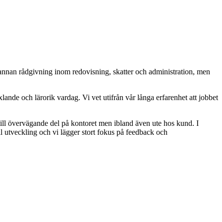
annan rådgivning inom redovisning, skatter och administration, men
nde och lärorik vardag. Vi vet utifrån vår långa erfarenhet att jobbet
r till övervägande del på kontoret men ibland även ute hos kund. I
ll utveckling och vi lägger stort fokus på feedback och