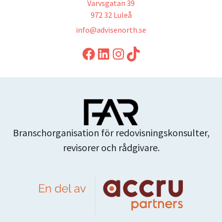
Varvsgatan 39
972 32 Luleå
info@advisenorth.se
LinkedIn
Instagram
TikTok
Branschorganisation för redovisningskonsulter,
revisorer och rådgivare.