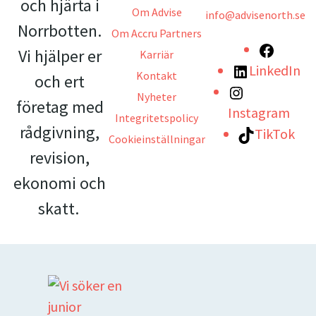
och hjärta i
Om Advise
info@advisenorth.se
Norrbotten.
Om Accru Partners
Vi hjälper er
Karriär
LinkedIn
Kontakt
och ert
Nyheter
företag med
Instagram
Integritetspolicy
rådgivning,
TikTok
Cookieinställningar
revision,
ekonomi och
skatt.