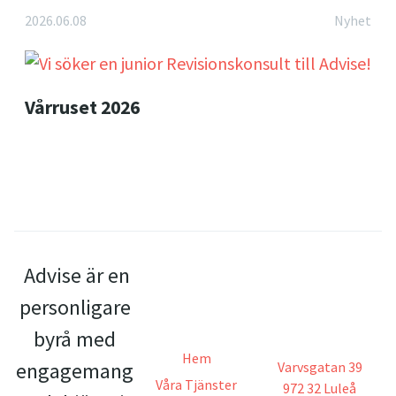
2026.06.08
Nyhet
Vårruset 2026
Advise är en
personligare
byrå med
Hem
engagemang
Varvsgatan 39
Våra Tjänster
972 32 Luleå