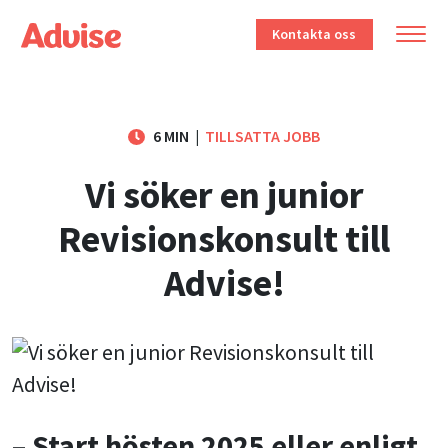
Kontakta oss
6 MIN
|
TILLSATTA JOBB
Vi söker en junior
Revisionskonsult till
Advise!
– Start hösten 2025 eller enligt