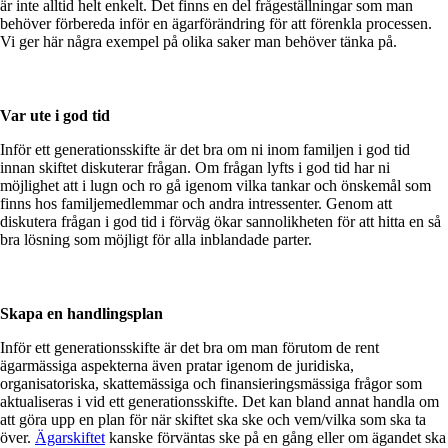
är inte alltid helt enkelt. Det finns en del frågeställningar som man
behöver förbereda inför en ägarförändring för att förenkla processen.
Vi ger här några exempel på olika saker man behöver tänka på.
Var ute i god tid
Inför ett generationsskifte är det bra om ni inom familjen i god tid
innan skiftet diskuterar frågan. Om frågan lyfts i god tid har ni
möjlighet att i lugn och ro gå igenom vilka tankar och önskemål som
finns hos familjemedlemmar och andra intressenter. Genom att
diskutera frågan i god tid i förväg ökar sannolikheten för att hitta en så
bra lösning som möjligt för alla inblandade parter.
Skapa en handlingsplan
Inför ett generationsskifte är det bra om man förutom de rent
ägarmässiga aspekterna även pratar igenom de juridiska,
organisatoriska, skattemässiga och finansieringsmässiga frågor som
aktualiseras i vid ett generationsskifte. Det kan bland annat handla om
att göra upp en plan för när skiftet ska ske och vem/vilka som ska ta
över.
Ägarskiftet
kanske förväntas ske på en gång eller om ägandet ska