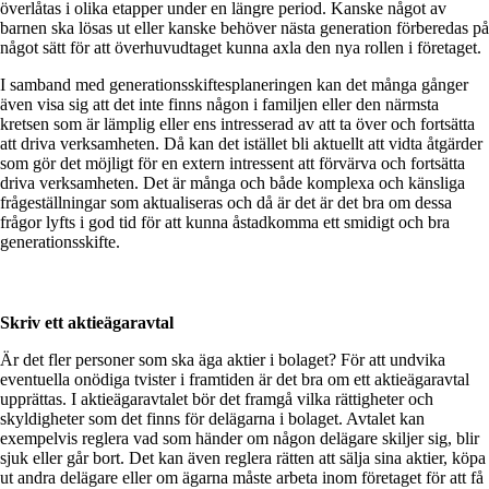
överlåtas i olika etapper under en längre period. Kanske något av
barnen ska lösas ut eller kanske behöver nästa generation förberedas på
något sätt för att överhuvudtaget kunna axla den nya rollen i företaget.
I samband med generationsskiftesplaneringen kan det många gånger
även visa sig att det inte finns någon i familjen eller den närmsta
kretsen som är lämplig eller ens intresserad av att ta över och fortsätta
att driva verksamheten. Då kan det istället bli aktuellt att vidta åtgärder
som gör det möjligt för en extern intressent att förvärva och fortsätta
driva verksamheten. Det är många och både komplexa och känsliga
frågeställningar som aktualiseras och då är det är det bra om dessa
frågor lyfts i god tid för att kunna åstadkomma ett smidigt och bra
generationsskifte.
Skriv ett aktieägaravtal
Är det fler personer som ska äga aktier i bolaget? För att undvika
eventuella onödiga tvister i framtiden är det bra om ett aktieägaravtal
upprättas. I aktieägaravtalet bör det framgå vilka rättigheter och
skyldigheter som det finns för delägarna i bolaget. Avtalet kan
exempelvis reglera vad som händer om någon delägare skiljer sig, blir
sjuk eller går bort. Det kan även reglera rätten att sälja sina aktier, köpa
ut andra delägare eller om ägarna måste arbeta inom företaget för att få