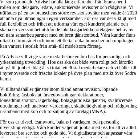
Vi som grundade Advise har alla lång erfarenhet från branschen i
rollen som delägare, ledare, auktoriserade revisorer och rådgivare. Vi
träffades på en av branschens större revisionsbyråer men valde år 2020
att anta nya utmaningar i egen verksamhet. För oss var det viktigt med
full flexibilitet och frihet att utforma vårt eget kunderbjudande och
skapa en verksamhet utifrån de lokala ägarledda företagens behov av
en nära samarbetspartner med ett brett tjänsteutbud. Våra kunder finns
oftast i närområdet och inom ett flertal olika branscher och uppdragen
kan variera i storlek från små- till medelstora företag.
På Advise vill vi ge varje medarbetare en bra bas för personlig- och
yrkesmässig utveckling. Hos oss ska det både vara roligt och lärorikt
att gå till jobbet. Idag är vi totalt ett 30-tal medarbetare och vi håller till
i nyrenoverade och fräscha lokaler på övre plan med utsikt över Södra
hamn.
Vi tillhandahåller tjänster inom bland annat revision, löpande
bokföring, årsbokslut, årsredovisningar, deklarationer,
löneadministration, lagerbolag, bolagsjuridiska tjänster, kvalificerade
utredningar och analyser, värderingar, skatterådgivning och rådgivning
i samband med köp och försäljning av företag (M&A).
För oss är trivsel, teamwork, balans i vardagen, och personlig
utveckling viktigt. Våra kunder väljer att jobba med oss för att vi alltid
levererar bra service och goda råd. Vi digitaliserar och anpassar våra