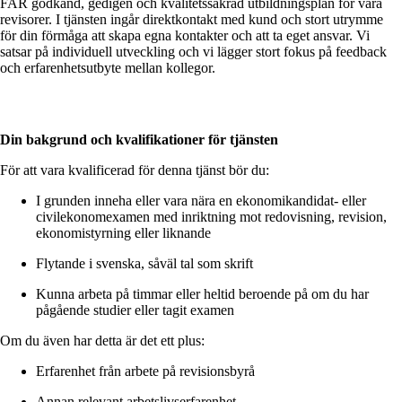
FAR godkänd, gedigen och kvalitetssäkrad utbildningsplan för våra
revisorer. I tjänsten ingår direktkontakt med kund och stort utrymme
för din förmåga att skapa egna kontakter och att ta eget ansvar. Vi
satsar på individuell utveckling och vi lägger stort fokus på feedback
och erfarenhetsutbyte mellan kollegor.
Din bakgrund och kvalifikationer för tjänsten
För att vara kvalificerad för denna tjänst bör du:
I grunden inneha eller vara nära en ekonomikandidat- eller
civilekonomexamen med inriktning mot redovisning, revision,
ekonomistyrning eller liknande
Flytande i svenska, såväl tal som skrift
Kunna arbeta på timmar eller heltid beroende på om du har
pågående studier eller tagit examen
Om du även har detta är det ett plus:
Erfarenhet från arbete på revisionsbyrå
Annan relevant arbetslivserfarenhet