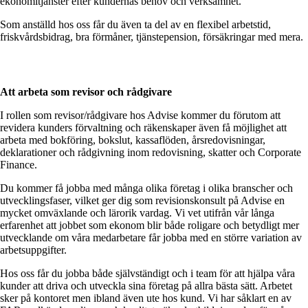
ekonomitjänster efter kundernas behov och verksamhet.
Som anställd hos oss får du även ta del av en flexibel arbetstid,
friskvårdsbidrag, bra förmåner, tjänstepension, försäkringar med mera.
Att arbeta som revisor och rådgivare
I rollen som revisor/rådgivare hos Advise kommer du förutom att
revidera kunders förvaltning och räkenskaper även få möjlighet att
arbeta med bokföring, bokslut, kassaflöden, årsredovisningar,
deklarationer och rådgivning inom redovisning, skatter och Corporate
Finance.
Du kommer få jobba med många olika företag i olika branscher och
utvecklingsfaser, vilket ger dig som revisionskonsult på Advise en
mycket omväxlande och lärorik vardag. Vi vet utifrån vår långa
erfarenhet att jobbet som ekonom blir både roligare och betydligt mer
utvecklande om våra medarbetare får jobba med en större variation av
arbetsuppgifter.
Hos oss får du jobba både självständigt och i team för att hjälpa våra
kunder att driva och utveckla sina företag på allra bästa sätt. Arbetet
sker på kontoret men ibland även ute hos kund. Vi har såklart en av