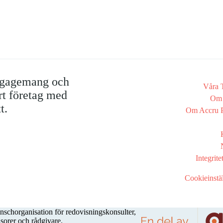
engagemang och
Våra T
ert företag med
Om 
t.
Om Accru P
Integrite
Cookieinstä
nschorganisation för redovisningskonsulter,
isorer och rådgivare.