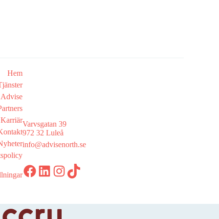
Hem
jänster
Advise
artners
Karriär
Varvsgatan 39
Kontakt
972 32 Luleå
Nyheter
info@advisenorth.se
tspolicy
LinkedIn
Instagram
TikTok
llningar