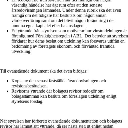
väsentlig händelse har ägt rum efter att den senaste
årsredovisningen lämnades. Under denna rubrik ska det även
framgå om det tidigare har beslutats om någon annan
värdeöverföring samt om det blivit någon förändring i det
bundna egna kapitalet efter balansdagen.
Ett yttrande från styrelsen som motiverar hur vinstutdelningen är
förenlig med Försiktighetsregeln i ABL. Det betyder att styrelsen
förklarar hur deras beslut om utdelning kan försvaras utifrån en
bedömning av företagets ekonomi och förväntad framtida
utveckling.
Till ovanstående dokument ska det även bifogas:
Kopia av den senast fastställda årsredovisningen och
revisionsberättelsen.
Revisorns yttrande där bolagets revisor redogör om
bolagsstämman kan besluta om föreslagen utdelning enligt
styrelsens förslag.
När styrelsen har förberett ovanstående dokumentation och bolagets
revisor har lämnat sitt yttrande, då ser nästa steg ut enligt nedan: