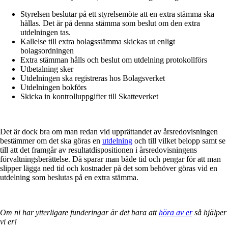
Styrelsen beslutar på ett styrelsemöte att en extra stämma ska
hållas. Det är på denna stämma som beslut om den extra
utdelningen tas.
Kallelse till extra bolagsstämma skickas ut enligt
bolagsordningen
Extra stämman hålls och beslut om utdelning protokollförs
Utbetalning sker
Utdelningen ska registreras hos Bolagsverket
Utdelningen bokförs
Skicka in kontrolluppgifter till Skatteverket
Det är dock bra om man redan vid upprättandet av årsredovisningen
bestämmer om det ska göras en
utdelning
och till vilket belopp samt se
till att det framgår av resultatdispositionen i årsredovisningens
förvaltningsberättelse. Då sparar man både tid och pengar för att man
slipper lägga ned tid och kostnader på det som behöver göras vid en
utdelning som beslutas på en extra stämma.
Om ni har ytterligare funderingar är det bara att
höra av er
så hjälper
vi er!