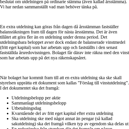
beslutat om utdelningen på ordinarie stämma (även kallad årsstämma).
Vi har nedan sammanställt vad man behöver tänka på.
En extra utdelning kan göras från dagen då årsstämman fastställer
balansräkningen fram till dagen för nästa årsstämma. Det är även
tillåtet att göra fler än en utdelning under denna period. Det
utdelningsbara beloppet avser dock endast de balanserade vinstmedel
(fritt eget kapital) som har arbetats upp och fastställts i den senast
fastställda årsredovisningen. Bolaget får därav inte räkna med den vinst
som har arbetats upp på det nya räkenskapsåret.
När bolaget har kommit fram till att en extra utdelning ska ske skall
styrelsen upprätta ett dokument som kallas ”Förslag till vinstutdelning”.
I det dokumentet ska det framgå:
Utdelningsbelopp per aktie
Sammanlagt utdelningsbelopp
Utbetalningsdag
Kvarstående del av fritt eget kapital efter extra utdelning
Ska utdelning ske med något annat än pengar (så kallad
sakutdelning) ska det framgå vilken typ av egendom ska delas ut
En redogörelse från styrelsen där det framgår om någon