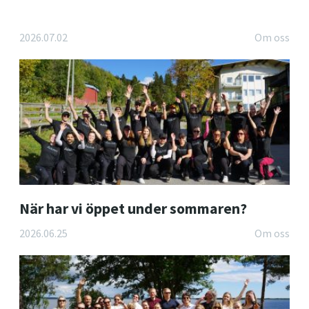
2026.07.02
Om oss
När har vi öppet under sommaren?
2026.06.25
Om oss