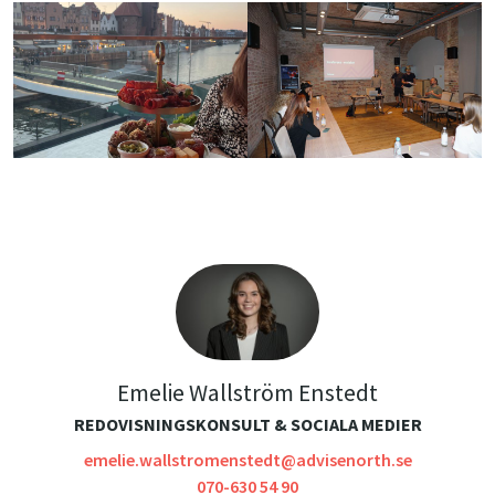
Emelie Wallström Enstedt
REDOVISNINGSKONSULT & SOCIALA MEDIER
emelie.wallstromenstedt@advisenorth.se
070-630 54 90