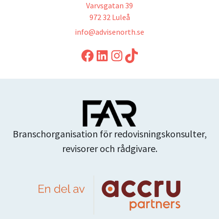
Varvsgatan 39
972 32 Luleå
info@advisenorth.se
LinkedIn
Instagram
TikTok
Branschorganisation för redovisningskonsulter,
revisorer och rådgivare.