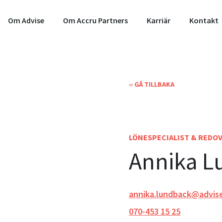
Om Advise
Om Accru Partners
Karriär
Kontakt
‹‹ GÅ TILLBAKA
LÖNESPECIALIST & REDO
Annika L
annika.lundback@advis
070-453 15 25