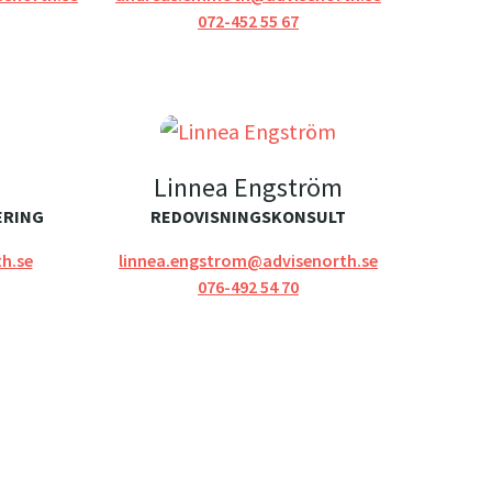
072-452 55 67
Linnea Engström
ERING
REDOVISNINGSKONSULT
h.se
linnea.engstrom@advisenorth.se
076-492 54 70