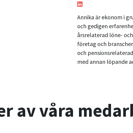
Annika är ekonom i gr
och gedigen erfarenh
årsrelaterad löne- oc
företag och branscher
och pensionsrelatera
med annan löpande ad
ler av våra medar