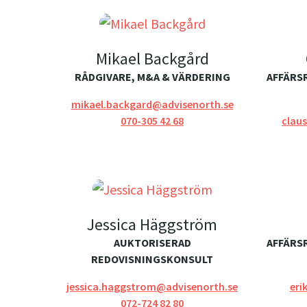
Mikael Backgård
RÅDGIVARE, M&A & VÄRDERING
AFFÄRS
mikael.backgard@advisenorth.se
070-305 42 68
claus
Jessica Häggström
AUKTORISERAD
AFFÄRS
REDOVISNINGSKONSULT
jessica.haggstrom@advisenorth.se
eri
072-724 82 80