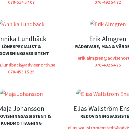
070-514 57 07
076-492 54 72
nnika Lundbäck
Erik Almgren
LÖNESPECIALIST &
RÅDGIVARE, M&A & VÄRD
DOVISNINGSASSISTENT
erik.almgren@advisenort
a.lundback@advisenorth.se
076-492 54 75
070-453 15 25
Maja Johansson
Elias Wallström En
OVISNINGSASSISTENT &
REDOVISNINGSASSIST
KUNDMOTTAGNING
elias.wallstromenstedt@advi