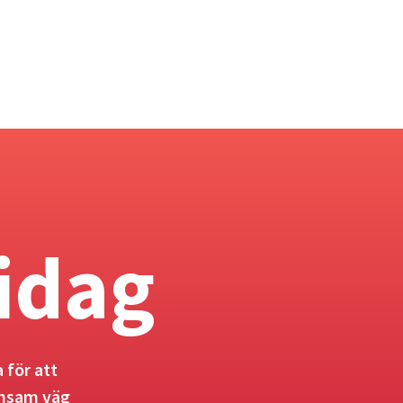
idag
 för att
ensam väg