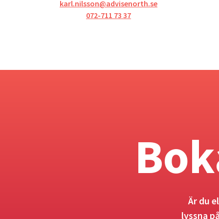
karl.nilsson@advisenorth.se
072-711 73 37
Bok
Är du e
lyssna p