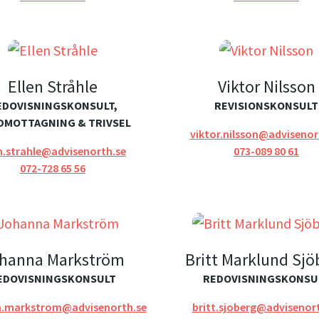
Ellen Stråhle
Viktor Nilsson
EDOVISNINGSKONSULT,
REVISIONSKONSULT
DMOTTAGNING & TRIVSEL
viktor.nilsson@advisenor
en.strahle@advisenorth.se
073-089 80 61
072-728 65 56
hanna Markström
Britt Marklund Sjö
EDOVISNINGSKONSULT
REDOVISNINGSKONSU
a.markstrom@advisenorth.se
britt.sjoberg@advisenor