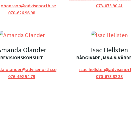
johansson@advisenorth.se
073-073 90 41
070-626 96 98
Amanda Olander
Isac Hellsten
REVISIONSKONSULT
RÅDGIVARE, M&A & VÄRD
a.olander@advisenorth.se
isac.hellsten@advisenort
076-492 54 79
070-673 82 33