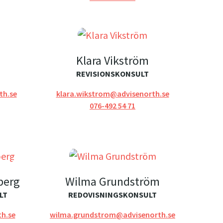
Klara Vikström
REVISIONSKONSULT
th.se
klara.wikstrom@advisenorth.se
076-492 54 71
berg
Wilma Grundström
LT
REDOVISNINGSKONSULT
th.se
wilma.grundstrom@advisenorth.se