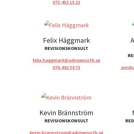
073-453 15 23
Felix Häggmark
A
REVISIONSKONSULT
RE
felix.haggmark@advisenorth.se
076-492 54 73
annik
Kevin Brännström
REVISIONSKONSULT
RED
kevin.brannstrom@advisenorth.se