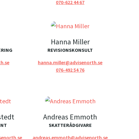
070-622 44 67
Hanna Miller
ERING
REVISIONSKONSULT
h.se
hanna.miller@advisenorth.se
076-492 54 76
stedt
Andreas Emmoth
ENT
SKATTERÅDGIVARE
senorth.se
andreas.emmoth@advisenorth.se