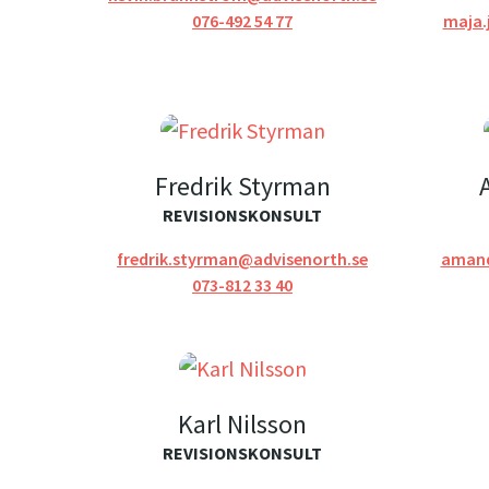
076-492 54 77
maja.
Fredrik Styrman
REVISIONSKONSULT
fredrik.styrman@advisenorth.se
amand
073-812 33 40
Karl Nilsson
REVISIONSKONSULT