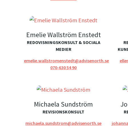
Emelie Wallström Enstedt
REDOVISNINGSKONSULT & SOCIALA
R
MEDIER
KUN
emelie.wallstromenstedt@advisenorth.se
ell
070-630 54 90
Michaela Sundström
Jo
REVISIONSKONSULT
R
michaela.sundstrom@advisenorth.se
johann