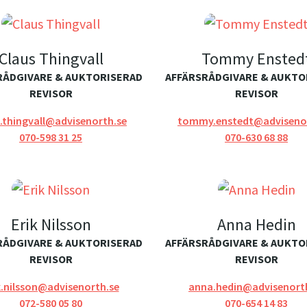
Claus Thingvall
Tommy Ensted
RÅDGIVARE & AUKTORISERAD
AFFÄRSRÅDGIVARE & AUKTO
REVISOR
REVISOR
.thingvall@advisenorth.se
tommy.enstedt@advisenor
070-598 31 25
070-630 68 88
Erik Nilsson
Anna Hedin
RÅDGIVARE & AUKTORISERAD
AFFÄRSRÅDGIVARE & AUKTO
REVISOR
REVISOR
k.nilsson@advisenorth.se
anna.hedin@advisenort
072-580 05 80
070-654 14 83