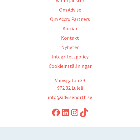
Våra Tjänster
Om Advise
Om Accru Partners
Karriär
Kontakt
Nyheter
Integritetspolicy
Cookieinställningar
Varvsgatan 39
972 32 Luleå
info@advisenorth.se
LinkedIn
Instagram
TikTok